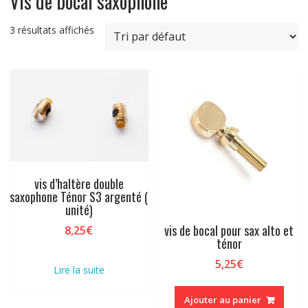
Vis de bocal saxophone
3 résultats affichés
vis d’haltère double
saxophone Ténor S3 argenté (
unité)
vis de bocal pour sax alto et
8,25
€
ténor
5,25
€
Lire la suite
Ajouter au panier