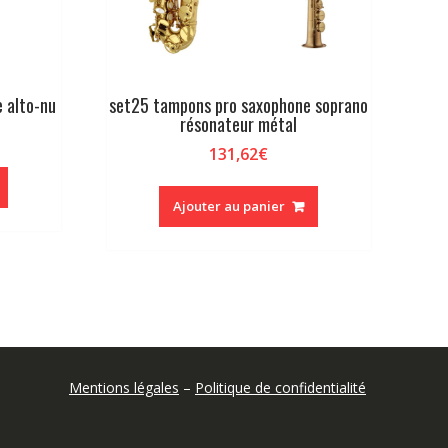
 alto-nu
set25 tampons pro saxophone soprano
résonateur métal
131,62
€
Ajouter au panier
Mentions légales
–
Politique de confidentialité