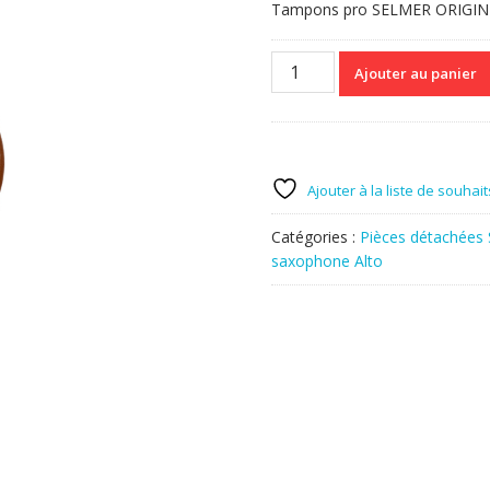
Tampons pro SELMER ORIGINE 
quantité
Ajouter au panier
de
jeux
complet
tampons
marque
Ajouter à la liste de souhait
Selmer
origine
Catégories :
Pièces détachées
saxophone
saxophone Alto
alto
serie
3