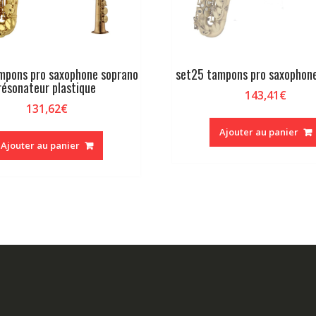
mpons pro saxophone soprano
set25 tampons pro saxophone
résonateur plastique
143,41
€
131,62
€
Ajouter au panier
Ajouter au panier