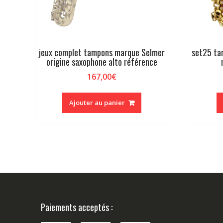
jeux complet tampons marque Selmer
set25 ta
origine saxophone alto référence
167,00
€
Ajouter au panier
Paiements acceptés :