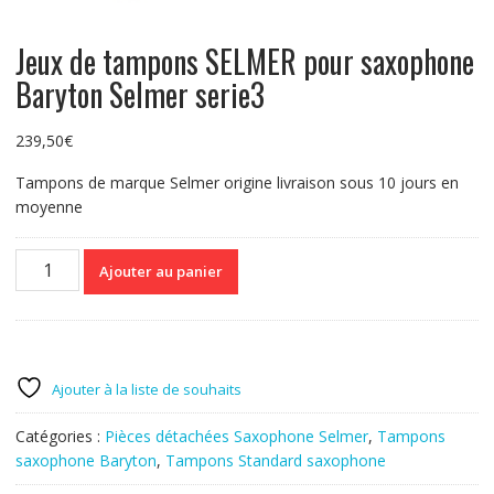
Jeux de tampons SELMER pour saxophone
Baryton Selmer serie3
239,50
€
Tampons de marque Selmer origine livraison sous 10 jours en
moyenne
quantité
Ajouter au panier
de
Jeux
de
tampons
SELMER
Ajouter à la liste de souhaits
pour
saxophone
Catégories :
Pièces détachées Saxophone Selmer
,
Tampons
Baryton
saxophone Baryton
,
Tampons Standard saxophone
Selmer