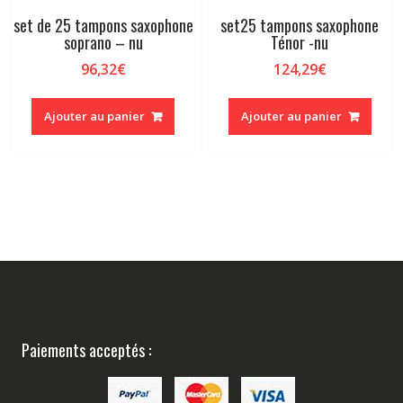
set de 25 tampons saxophone
set25 tampons saxophone
soprano – nu
Ténor -nu
96,32
€
124,29
€
Ajouter au panier
Ajouter au panier
Paiements acceptés :