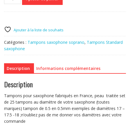
de
set
de
25
tampons
Ajouter à la liste de souhaits
saxophone
soprano
Catégories :
Tampons saxophone soprano
,
Tampons Standard
résonateur
saxophone
métal
Description
Informations complémentaires
Description
Tampons pour saxophone fabriqués en France, peau traitée set
de 25 tampons au diamètre de votre saxophone (toutes
marques) tampon de 0.5 en 0.5mm exemples de diamètres 17 –
17.5 -18 ;n’oubliez pas de me donner vos diamètres avec votre
commande