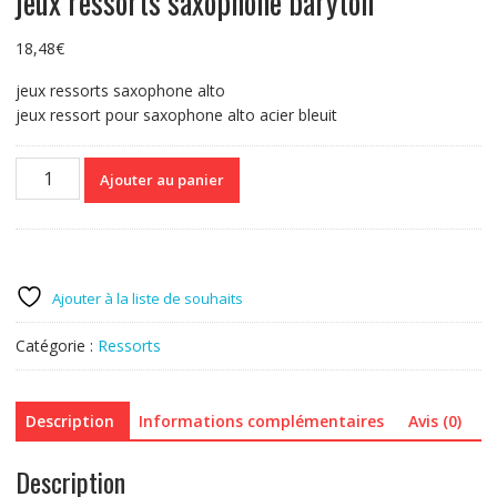
jeux ressorts saxophone baryton
18,48
€
jeux ressorts saxophone alto
jeux ressort pour saxophone alto acier bleuit
quantité
Ajouter au panier
de
jeux
ressorts
saxophone
baryton
Ajouter à la liste de souhaits
Catégorie :
Ressorts
Description
Informations complémentaires
Avis (0)
Description