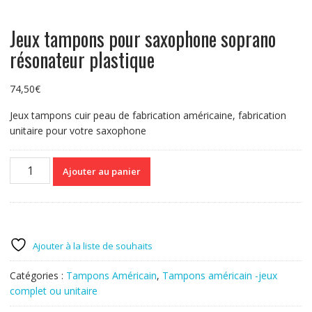
Jeux tampons pour saxophone soprano
résonateur plastique
74,50
€
Jeux tampons cuir peau de fabrication américaine, fabrication
unitaire pour votre saxophone
quantité
Ajouter au panier
de
Jeux
tampons
pour
saxophone
Ajouter à la liste de souhaits
soprano
résonateur
Catégories :
Tampons Américain
,
Tampons américain -jeux
plastique
complet ou unitaire