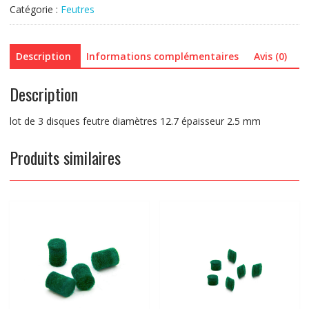
diamètres
Catégorie :
Feutres
12.7
épaisseur
2.5
Description
Informations complémentaires
Avis (0)
mm
Description
lot de 3 disques feutre diamètres 12.7 épaisseur 2.5 mm
Produits similaires