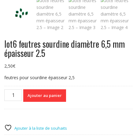
lot6 feutres sourdine diamètre 6,5 mm
épaisseur 2.5
2,50
€
feutres pour sourdine épaisseur 2,5
quantité
Ajouter au panier
de
lot6
feutres
sourdine
diamètre
Ajouter à la liste de souhaits
6,5