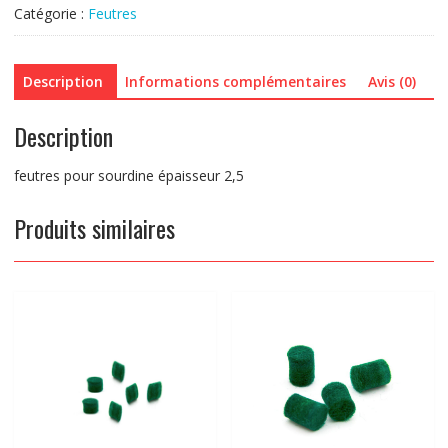
mm
Catégorie :
Feutres
épaisseur
2.5
Description
Informations complémentaires
Avis (0)
Description
feutres pour sourdine épaisseur 2,5
Produits similaires