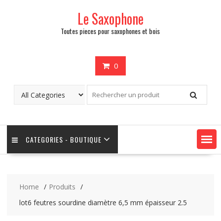
Skip
Le Saxophone
to
content
Toutes pieces pour saxophones et bois
0
CATEGORIES - BOUTIQUE
Home
Produits
lot6 feutres sourdine diamètre 6,5 mm épaisseur 2.5