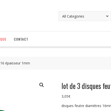
IQUE
CONTACT
s 16 épaisseur 1mm
lot de 3 disques f
3,05
€
disques feutre diamètres 16m