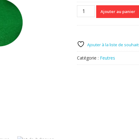
quantité
Ajouter au panier
de
lot
de
3
disques
Ajouter à la liste de souhait
feutre
diamètres
Catégorie :
Feutres
16
épaisseur
1mm