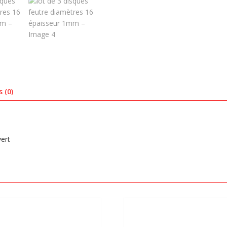
s (0)
ert