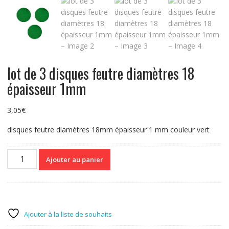
lot de 3 disques feutre diamètres 18
épaisseur 1mm
3,05
€
disques feutre diamètres 18mm épaisseur 1 mm couleur vert
quantité
Ajouter au panier
de
lot
de
3
disques
Ajouter à la liste de souhaits
feutre