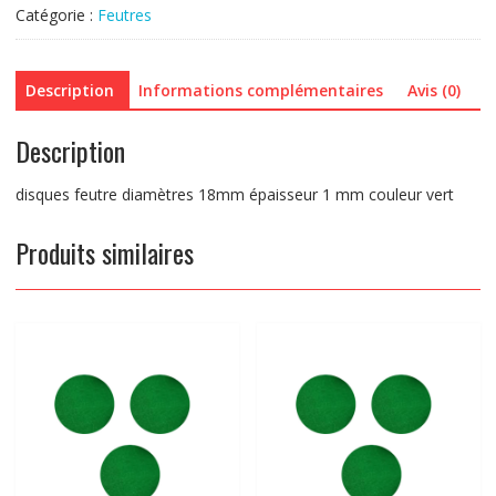
diamètres
Catégorie :
Feutres
18
épaisseur
1mm
Description
Informations complémentaires
Avis (0)
Description
disques feutre diamètres 18mm épaisseur 1 mm couleur vert
Produits similaires